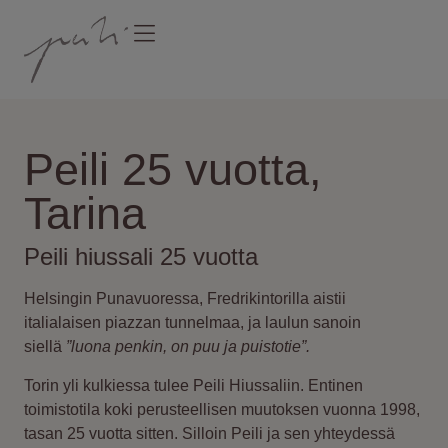
PEILI 25 VUOTTA
SINUSTAKO PEILILÄINEN?
Peili 25 vuotta,
Tarina
Peili hiussali 25 vuotta
Helsingin Punavuoressa, Fredrikintorilla aistii
italialaisen piazzan tunnelmaa, ja laulun sanoin
siellä
”luona penkin, on puu ja puistotie”.
Torin yli kulkiessa tulee Peili Hiussaliin. Entinen
toimistotila koki perusteellisen muutoksen vuonna 1998,
tasan 25 vuotta sitten. Silloin Peili ja sen yhteydessä