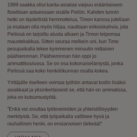
1999 saakka ollut kanta-asiakas vaipuu eräänlaiseen
flowtilaan astuessaan sisälle Peiliin. Kahden tunnin
hetki on täydellistä hemmottelua, Timon kanssa jutellaan
ja osataan olla myös hiljaa, nautitaan erikoiskahvia, jota
Peilissä on tarjoiltu alusta alkaen ja Timon leipomaa
maustekakkua. Sitten seuraa melkein uni, kun Timo
pesupaikalla tekee kymmenen minuutin mittaisen
päähieronnan. Päähieronnan hän oppi jo
ammattikoulussa. Se on osa kokonaiselämystä, jonka
Peilissä saa koko henkilökunnan osalta kokea.
Yrittäjälle itselleen voimaa työhön antavat kodin lisäksi
asiakkaat ja yksinkertaisesti se, että hän on ammatissa,
joka on kutsumustyötä.
”Enkä voi sivuttaa työtovereiden ja yhteisöllisyyden
merkitystä. Se, että työpaikalla vallitsee hyvä ja
rauhallinen henki, on ensiarvoisen tärkeää!”