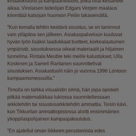
kristallikruunu ja kampaamotuolit, jotka ovat kestäneet
aikaa. Virolaisen taiteilijan Edgars Verpen maalaus
kiinnittää katsojan huomion Peilin takaseinällä.
”Kun kerralla tehtiin kestävä sisustus, se on tarvinnut
vain ylläpitoa sen jälkeen. Asiakaspalveluun kuuluvat
hyvän työn lisäksi laadukkaat tuotteet, korkealaatuinen
ympäristö, sisustuksessa oikeat materiaalit ja hiljainen
tunnelma. Rintala Meuble teki meille kalustukset, Ulla
Koskinen ja Sameli Rantanen suunnittelivat
sisustuksen. Asiakastuolit näin jo vuonna 1996 Lontoon
kampaamomessuilla.”
Timolla on tarkka visualistin silmä, hän jopa opiskeli
pitkää matematiikkaa lukiossa suunnitellessaan
arkkitehdin tai sisustusarkkitehdin ammattia. Toisin kävi,
kun Tikkurilan ammattiopistossa aloitti ensimmäinen
ylioppilaspohjainen kampaajakoulutus.
”En ajatellut oman liikkeen perustamista edes