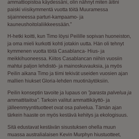
ammattiopistoa käydessäni, olin nähnyt miten äitini
paiski viisikymmentä vuotta töitä Muuramessa
sijainneessa parturi-kampaamo- ja
kauneushoitolaliikkeessään.”
H-hetki koitti, kun Timo löysi Peilille sopivan huoneiston,
ja oma mieli kurkotti kohti jotakin uutta. Hän oli tehnyt
kymmenen vuotta töitä Casablanca- Hius- ja
meikkihuoneessa. Kiitos Casablancan niihin vuosiin
mahtui paljon lehdistö- ja mainoskuvauksia, ja myös
Peilin aikana Timo ja tiimi tekivät useiden vuosien ajan
mallien hiukset Gloria-lehden muotinäytöksiin.
Peilin konseptin tavoite ja lupaus on
”parasta palvelua ja
ammattitaitoa”.
Tarkoin valitut ammattikäyttö- ja
jälleenmyyntituotteet ovat osa palvelua. Tämän ajan
tärkein haaste on myös kestävä kehitys ja ekologisuus.
Sitä edustavat kestävän sisustuksen ohella muun
muassa australialaisen Kevin Murphyn hiustuotteet,