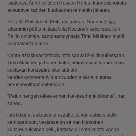
sijaitseva Anne Jokisen Rosa di Roma -kauneushoitola
avautuivat kahden kuukauden remontin jälkeen.
Se, että Peilistä tuli Peili, oli tärkeää. Suunnittelija,
sittemmin päätoimittaja Ulla Koskinen keksi sen, kun
Peilin omistaja, kampaamoyrittäjä Timo Mäkinen mietti
suomalaista nimeä.
Kanta-asiakkaat tietävät, mitä saavat Peiliin tullessaan.
Timo Mäkinen ja hänen koko tiiminsä ovat luoneet niin
kestävän konseptin, ettei sitä ole
kahdenkymmenenviiden vuoden aikana muuttaa
perusarvoiltaan mitenkään.
”Peilin hengen tekee ennen kaikkea henkilökunta”, hän
sanoo.
Isot ikkunat aukeavat piazzalle, ja kun astuu sisälle
kampaamoon, vastassa on seinän korkuinen
kultareunuksinen peili, katossa yli sata vuotta vanha